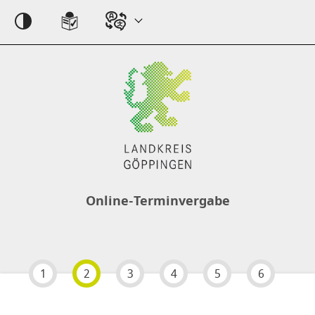
Einstellungen
Online-Terminvergabe
1
2
3
4
5
6