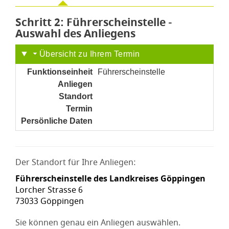
Schritt 2
von 6
: Führerscheinstelle -
Auswahl des Anliegens
Übersicht zu Ihrem Termin
Funktionseinheit
Führerscheinstelle
Anliegen
noch nicht gesetzt
Standort
noch nicht gesetzt
Termin
noch nicht gesetzt
Persönliche Daten
noch nicht gesetzt
Der Standort für Ihre Anliegen:
Führerscheinstelle des Landkreises Göppingen
Lorcher Strasse 6
73033 Göppingen
Sie können genau ein Anliegen auswählen.